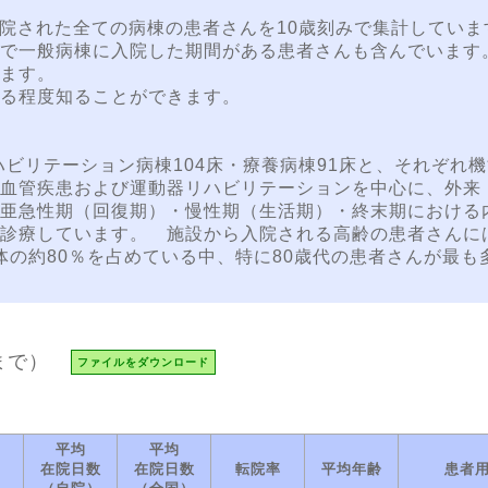
退院された全ての病棟の患者さんを10歳刻みで集計していま
で一般病棟に入院した期間がある患者さんも含んでいます
ます。
る程度知ることができます。
。
ハビリテーション病棟104床・療養病棟91床と、それぞれ
血管疾患および運動器リハビリテーションを中心に、外来
亜急性期（回復期）・慢性期（生活期）・終末期における
診療しています。 施設から入院される高齢の患者さんに
体の約80％を占めている中、特に80歳代の患者さんが最も
まで）
ファイルをダウンロード
平均
平均
在院日数
在院日数
転院率
平均年齢
患者