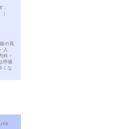
す。
。）
機能の異
・入
内科・
は呼吸
多くな
用パス