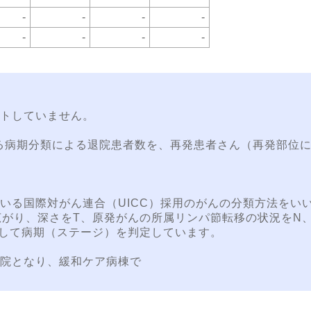
-
-
-
-
-
-
-
-
トしていません。
れる病期分類による退院患者数を、再発患者さん（再発部位
。
いる国際対がん連合（UICC）採用のがんの分類方法をい
広がり、深さをT、原発がんの所属リンパ節転移の状況をN
して病期（ステージ）を判定しています。
院となり、緩和ケア病棟で