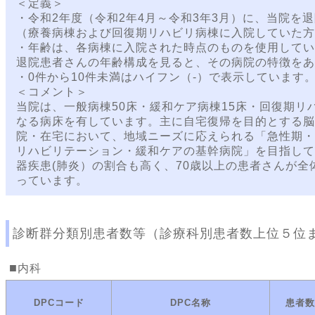
＜定義＞
・令和2年度（令和2年4月～令和3年3月）に、当院を
（療養病棟および回復期リハビリ病棟に入院していた方
・年齢は、各病棟に入院された時点のものを使用してい
退院患者さんの年齢構成を見ると、その病院の特徴をあ
・0件から10件未満はハイフン（-）で表示しています
＜コメント＞
当院は、一般病棟50床・緩和ケア病棟15床・回復期リ
なる病床を有しています。主に自宅復帰を目的とする脳
院・在宅において、地域ニーズに応えられる「急性期・
リハビリテーション・緩和ケアの基幹病院」を目指して
器疾患(肺炎）の割合も高く、70歳以上の患者さんが全
っています。
診断群分類別患者数等（診療科別患者数上位５位
内科
DPCコード
DPC名称
患者数