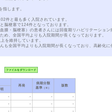
を指します。
102件と最も多く入院されています。
と脳梗塞で124件となっております。
血腫・脳梗塞）の患者さんには回復期リハビリテーション
ため、全国平均よりも入院期間が長くなっております。
以上を維持しています。
んも全国平均よりも入院期間が長くなっており、高齢化に
ファイルをダウンロード
病期分類
再発
版数
基準
（※）
不明
-
-
-
-
-
-
-
-
-
-
-
-