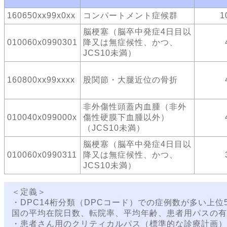
160650xx99x0xx
コンパートメント症候群
1
脳梗塞（脳卒中発症4日目以
010060x0990301
降又は無症候性、かつ、
JCS10未満）
160800xx99xxxx
股関節・大腿近位の骨折
非外傷性頭蓋内血腫（非外
010040x099000x
傷性硬膜下血腫以外）
（JCS10未満）
脳梗塞（脳卒中発症4日目以
010060x0990311
降又は無症候性、かつ、
JCS10未満）
＜定義＞
・DPC14桁分類（DPCコード）での症例数が多い上
国の平均在院日数、転院率、平均年齢、患者用パスの有
・患者さん用のクリティカルパス（標準的な診療計画）