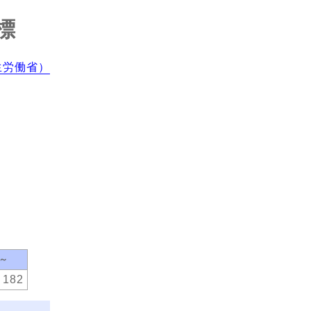
標
生労働省）
0～
182