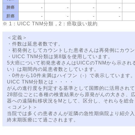
-
-
-
-
肺癌
-
-
-
-
肝癌
※ 1：UICC TNM分類，2：癌取扱い規約
＜定義＞
・件数は延患者数です。
・初発例としてカウントした患者さんは再発例にカウン
・UICC TNM分類は第8版を使用しています。
5大癌について初発患者さんはUICCのTNMから示さ
い）は期間内の延患者数としています。
・0件から10件未満はハイフン（-）で表示しています
UICC TNM分類とは・・・・
がんの進行度を判定する基準として国際的に活用されて
28部位ごとに各種の検査結果から原発がんの大きさ、
器への遠隔転移状況をMとして、区分し、それらを総合
＜コメント＞
当院では多くの患者さんが近隣の急性期病院より紹介入
終末期医療にて過ごされます。