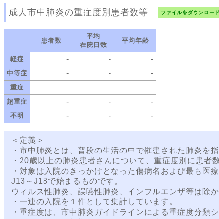
成人市中肺炎の重症度別患者数等
ファイルをダウンロー
平均
患者数
平均年齢
在院日数
-
-
-
軽症
-
-
-
中等症
-
-
-
重症
-
-
-
超重症
-
-
-
不明
＜定義＞
・市中肺炎とは、普段の生活の中で罹患された肺炎を指
・20歳以上の肺炎患者さんについて、重症度別に患者
・対象は入院のきっかけとなった傷病名および最も医療
J13～J18で始まるものです。
ウィルス性肺炎、誤嚥性肺炎、インフルエンザ等は除か
・一連の入院を１件として集計しています。
・重症度は、市中肺炎ガイドラインによる重症度分類シ