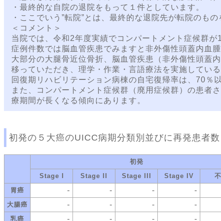
・最終的な自院の退院をもって１件としています。
・ここでいう”転院”とは、最終的な退院先が転院のもの
＜コメント＞
当院では、令和2年度実績でコンパートメント症候群が
症例件数では脳血管疾患でみますと非外傷性頭蓋内血腫
大部分の大腿骨近位骨折、脳血管疾患（非外傷性頭蓋内
移っていただき、理学・作業・言語療法を実施している
回復期リハビリテーション病棟の自宅復帰率は、70％
また、コンパートメント症候群（廃用症候群）の患者さ
療期間が長くなる傾向にあります。
初発の５大癌のUICC病期分類別並びに再発患者数
初発
Stage I
Stage II
Stage III
Stage IV
-
-
-
-
胃癌
-
-
-
-
大腸癌
-
-
-
-
乳癌