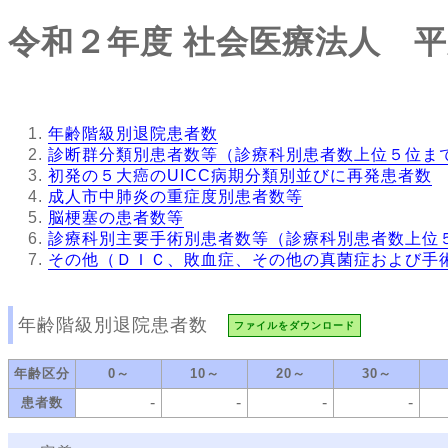
令和２年度
社会医療法人 平
年齢階級別退院患者数
診断群分類別患者数等（診療科別患者数上位５位ま
初発の５大癌のUICC病期分類別並びに再発患者数
成人市中肺炎の重症度別患者数等
脳梗塞の患者数等
診療科別主要手術別患者数等（診療科別患者数上位
その他（ＤＩＣ、敗血症、その他の真菌症および手
年齢階級別退院患者数
ファイルをダウンロード
年齢区分
0～
10～
20～
30～
-
-
-
-
患者数