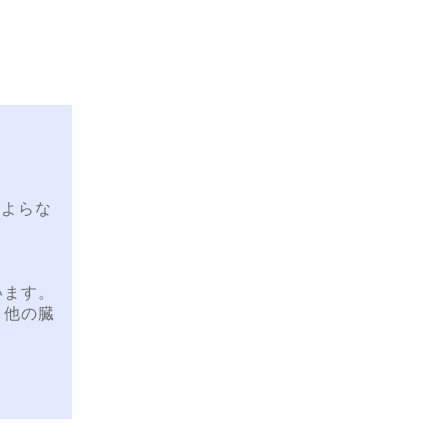
によらな
います。
、他の臓