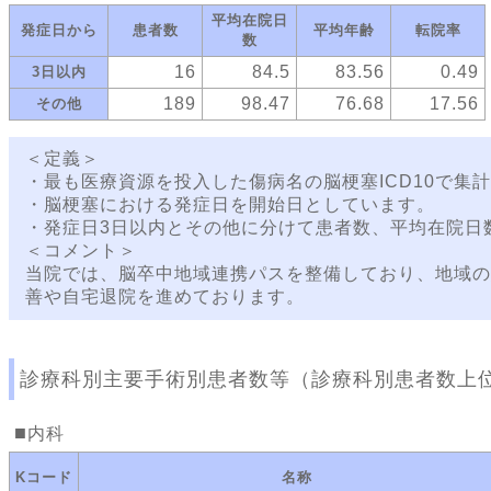
平均在院日
発症日から
患者数
平均年齢
転院率
数
16
84.5
83.56
0.49
3日以内
189
98.47
76.68
17.56
その他
＜定義＞
・最も医療資源を投入した傷病名の脳梗塞ICD10で集
・脳梗塞における発症日を開始日としています。
・発症日3日以内とその他に分けて患者数、平均在院日
＜コメント＞
当院では、脳卒中地域連携パスを整備しており、地域の
善や自宅退院を進めております。
診療科別主要手術別患者数等（診療科別患者数上
内科
Kコード
名称