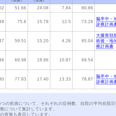
（自院）
（全国）
02
51.66
24.08
7.84
80.86
脳卒中・
48
75.6
15.78
12.5
73.29
診療計画
大腿骨頚
47
59.51
15.20
4.26
85.04
術後・地
療計画書
46
69.98
18.86
10.87
69.54
脳卒中・
30
77.83
17.40
13.33
78.87
診療計画
位5つの疾病について、それぞれの症例数、自院の平均在院
無について集計しています。
の有無も表示しています。