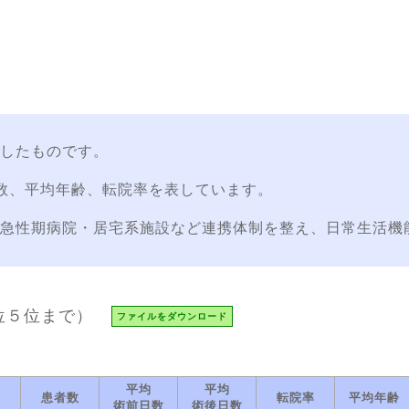
計したものです。
数、平均年齢、転院率を表しています。
急性期病院・居宅系施設など連携体制を整え、日常生活機
位５位まで）
ファイルをダウンロード
平均
平均
患者数
転院率
平均年齢
術前日数
術後日数