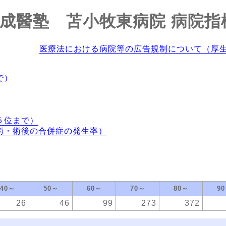
成醫塾 苫小牧東病院
病院指
医療法における病院等の広告規制について（厚
で）
５位まで）
術・術後の合併症の発生率）
40～
50～
60～
70～
80～
9
26
46
99
273
372