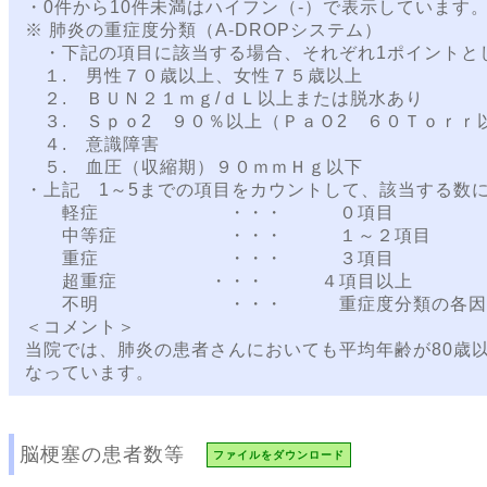
・0件から10件未満はハイフン（-）で表示しています
※ 肺炎の重症度分類（A-DROPシステム）
・下記の項目に該当する場合、それぞれ1ポイントと
１. 男性７０歳以上、女性７５歳以上
２. ＢＵＮ２１ｍｇ/ｄＬ以上または脱水あり
３. Ｓｐｏ2 ９０％以上（ＰａＯ2 ６０Ｔｏｒｒ
４. 意識障害
５. 血圧（収縮期）９０ｍｍＨｇ以下
・上記 1～5までの項目をカウントして、該当する数
軽症 ・・・ ０項目
中等症 ・・・ １～２項目
重症 ・・・ ３項目
超重症 ・・・ ４項目以上
不明 ・・・ 重症度分類の各因子が1
＜コメント＞
当院では、肺炎の患者さんにおいても平均年齢が80歳
なっています。
脳梗塞の患者数等
ファイルをダウンロード