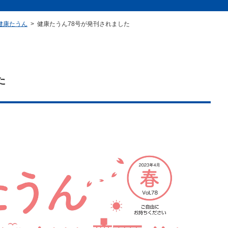
康たうん
健康たうん78号が発刊されました
た