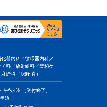
消化器内科／循環器内科／
マチ科／放射線科／緩和ケ
麻酔科（浅野 真）
～ 午後4時 （受付終了）
年始