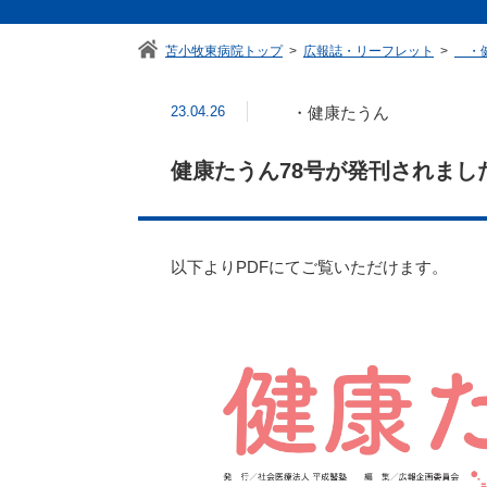
苫小牧東病院トップ
広報誌・リーフレット
・健
23.04.26
・健康たうん
健康たうん78号が発刊されまし
以下よりPDFにてご覧いただけます。