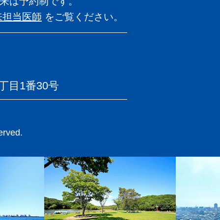
来は予約制です。
来担当医師
を
ご覧ください。
目1番30号
rved.