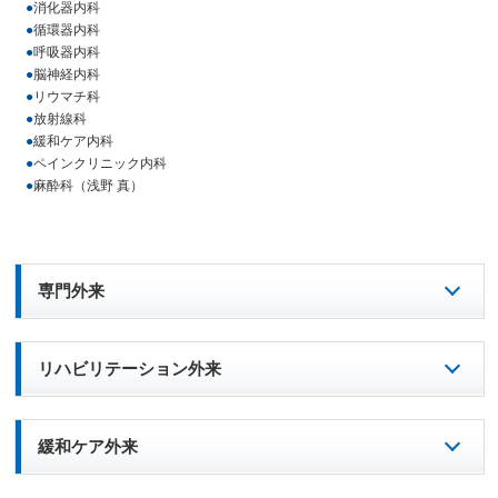
●
消化器内科
●
循環器内科
●
呼吸器内科
●
脳神経内科
●
リウマチ科
●
放射線科
●
緩和ケア内科
●
ペインクリニック内科
●
麻酔科（浅野 真）
専門外来
リハビリテーション外来
緩和ケア外来