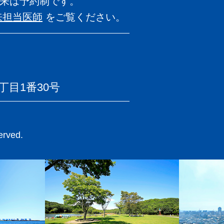
来は予約制です。
来担当医師
を
ご覧ください。
目1番30号
rved.