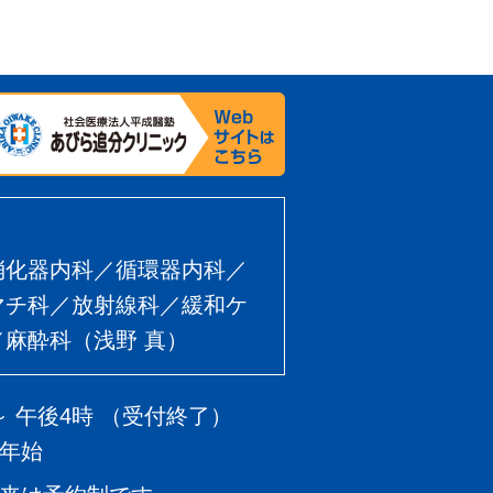
消化器内科／循環器内科／
マチ科／放射線科／緩和ケ
麻酔科（浅野 真）
～ 午後4時 （受付終了）
年始