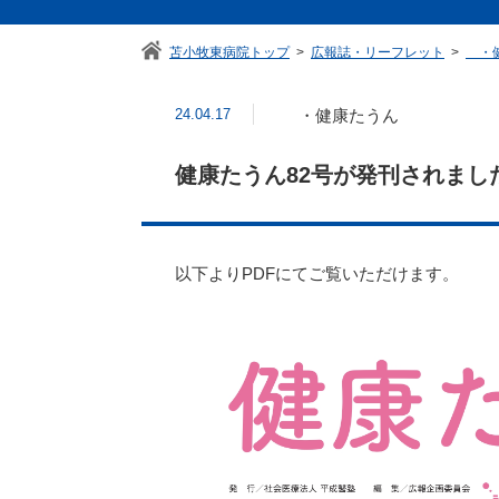
苫小牧東病院トップ
広報誌・リーフレット
・健
24.04.17
・健康たうん
健康たうん82号が発刊されまし
以下よりPDFにてご覧いただけます。