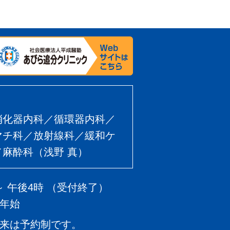
消化器内科／循環器内科／
マチ科／放射線科／緩和ケ
麻酔科（浅野 真）
～ 午後4時 （受付終了）
年始
来は予約制です。