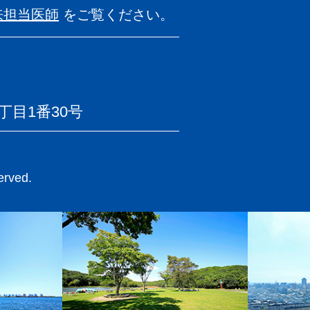
来担当医師
を
ご覧ください。
目1番30号
rved.