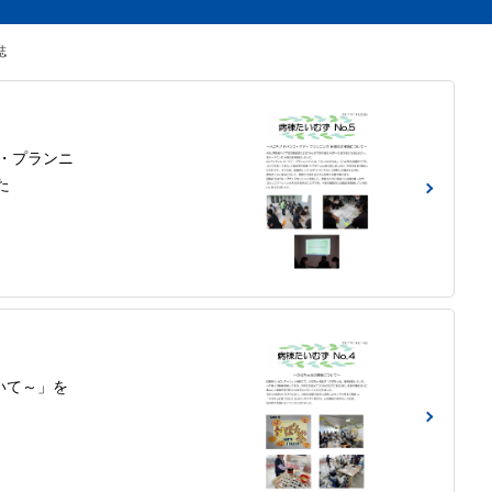
誌
ア・プランニ
た
いて～」を